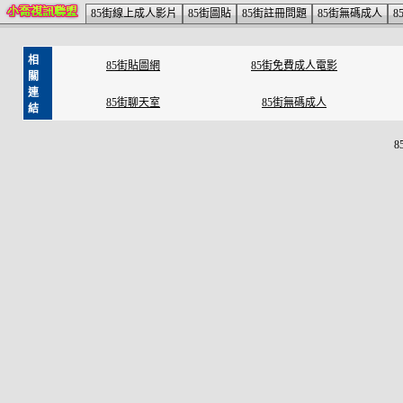
85街線上成人影片
85街圖貼
85街註冊問題
85街無碼成人
8
相
85街貼圖網
85街免費成人電影
關
連
85街聊天室
85街無碼成人
結
8